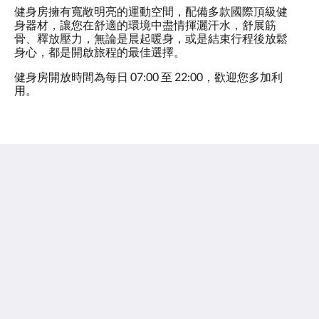
健身房擁有寬敞明亮的運動空間，配備多款國際頂級健
身器材，讓您在舒適的環境中盡情揮灑汗水，舒展筋
骨、釋放壓力，無論是晨起暖身，或是結束行程後放鬆
身心，都是開啟旅程的最佳選擇。
健身房開放時間為每日 07:00 至 22:00，歡迎您多加利
用。
台北美侖大飯店
台北市大安區
復興南路 1段317號 10665, 台灣
Taiwan
02-6622-6666
rsvn@parktaipei.com
繁體