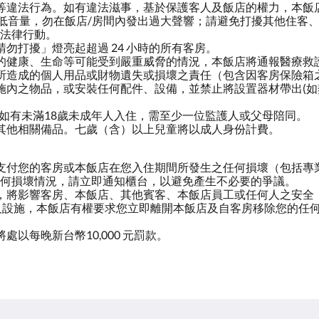
等違法行為。如有違法滋事，基於保護客人及飯店的權力，本飯
降低音量，勿在飯店/房間內發出過大聲響；請避免打擾其他住客
法律行動。
勿打擾」燈亮起超過 24 小時的所有客房。
的健康、生命等可能受到嚴重威脅的情況，本飯店將通報醫療救
所造成的個人用品或財物遺失或損壞之責任（包含因客房保險箱
施內之物品，或安裝任何配件、設備，並禁止將設置器材帶出(如
，如有未滿18歲未成年人入住，需至少一位監護人或父母陪同。
其他相關備品。七歲（含）以上兒童將以成人身份計費。
支付您的客房或本飯店在您入住期間所發生之任何損壞（包括專
何損壞情況，請立即通知櫃台，以避免產生不必要的爭議。
，將影響客房、本飯店、其他賓客、本飯店員工或任何人之安全
及設施，本飯店有權要求您立即離開本飯店及自客房移除您的任
以每晚新台幣10,000 元罰款。